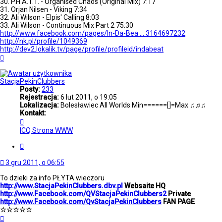
30. P.H.A.T.T. - Organised Chaos (Original Mix) 7:17
31. Orjan Nilsen - Viking 7:34
32. Ali Wilson - Elpis' Calling 8:03
33. Ali Wilson - Continuous Mix Part 2 75:30
http://www.facebook.com/pages/In-Da-Bea ... 3164697232
http://nk.pl/profile/1049369
http://dev2.lokalik.tv/page/profile/profileid/indabeat
Na
górę
StacjaPekinClubbers
Posty:
233
Rejestracja:
6 lut 2011, o 19:05
Lokalizacja:
Bolesławiec All Worlds Min======[]=Max ♫♫♫
Kontakt:
Skontaktuj
się
ICQ
Strona WWW
z
StacjaPekinClubbers
Cytuj
3 gru 2011, o 06:55
To dzieki za info PŁYTA wieczoru
http://www.StacjaPekinClubbers.dbv.pl
Websaite HQ
http://www.Facebook.com/QVStacjaPekinClubbers2
Private
http://www.Facebook.com/QvStacjaPekinClubbers
FAN PAGE
☆☆☆☆☆
Na