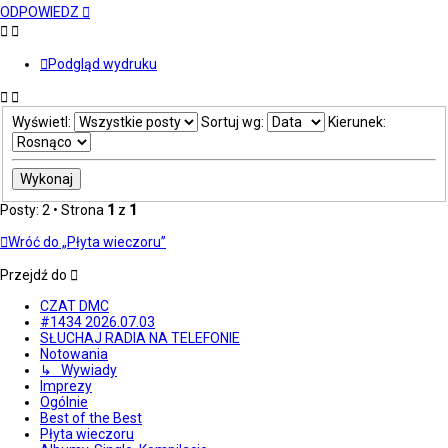
górę
ODPOWIEDZ
Podgląd wydruku
Wyświetl:
Sortuj wg:
Kierunek:
Posty: 2 • Strona
1
z
1
Wróć do „Płyta wieczoru”
Przejdź do
CZAT DMC
#1434 2026.07.03
SŁUCHAJ RADIA NA TELEFONIE
Notowania
↳ Wywiady
Imprezy
Ogólnie
Best of the Best
Płyta wieczoru