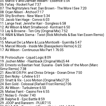
05. Marco V and Damian William - Essence 5:54
06. Fafaq - Rocket Fuel 7:37
07. The Nightstylers feat. Dan Brown - The More I See 7:20
08. Orjan Nilsen - Atchoo!7:17
09. Shy Brothers - New Wave 5:34
10. Jacob Van Hage - Convoi 6:03
11. Lange feat. Jennifer Karr - Songless 6:58
12. Ali Wilson & Matt Smallwood - Kontrast 6:50
13. Lay & Browne - Ten City (Original Mix) 7:52
14. W&W & Mark Sixma - Twist (Rick Mitchells & Bas Van Essen Remix)
5:04
15. Manuel De La Mare & Luca Monticelli - Guerrilla 5:47
16. Marcel Woods - Inside Me (Bassjackers Remix) 6:22
17. Ali Wilson - Continuous Mix Part 1 76:05
18. Protoculture - Liquid Logic 8:09
19. Jochen Miller - Flashback (Original Mix)5:44
20. Ernesto vs Bastian feat. Susana - Dark Side of the Moon (Marc
Simz Remix) 7:38
21. Alex M.O.R.P.H. and Chriss Ortega - Ocean Drive 7:50
22. Ben Nicky - Lifeline 6:51
23. Snatt & Vix - Loco Motion (Original Mix)7:25
24. Ben Gold - Colossal (Rafael Frost Remix)7:06
25. Ali Wilson - Turbulence 6:50
26. Matias Faint - Casino Fire 6:55
27. Niclas G - Finder 7:40
28. Ralphie B - Epic Battle 8:59
29. JOOP and Raneem - PLUR7:15