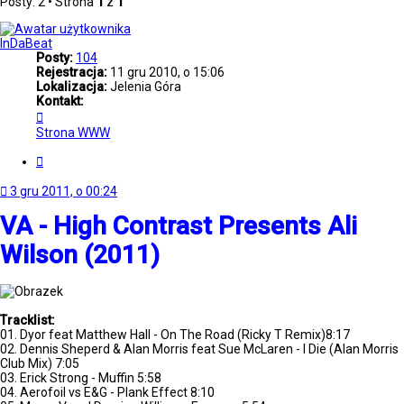
Posty: 2 • Strona
1
z
1
InDaBeat
Posty:
104
Rejestracja:
11 gru 2010, o 15:06
Lokalizacja:
Jelenia Góra
Kontakt:
Skontaktuj
się
Strona WWW
z
InDaBeat
Cytuj
3 gru 2011, o 00:24
VA - High Contrast Presents Ali
Wilson (2011)
Tracklist:
01. Dyor feat Matthew Hall - On The Road (Ricky T Remix)8:17
02. Dennis Sheperd & Alan Morris feat Sue McLaren - I Die (Alan Morris
Club Mix) 7:05
03. Erick Strong - Muffin 5:58
04. Aerofoil vs E&G - Plank Effect 8:10