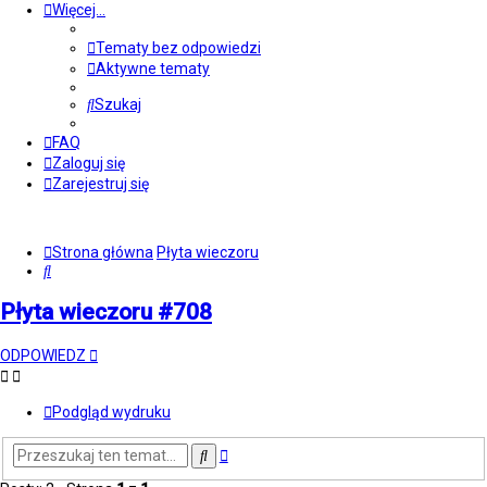
Więcej…
Tematy bez odpowiedzi
Aktywne tematy
Szukaj
FAQ
Zaloguj się
Zarejestruj się
Strona główna
Płyta wieczoru
Szukaj
Płyta wieczoru #708
ODPOWIEDZ
Podgląd wydruku
Wyszukiwanie
Szukaj
zaawansowane