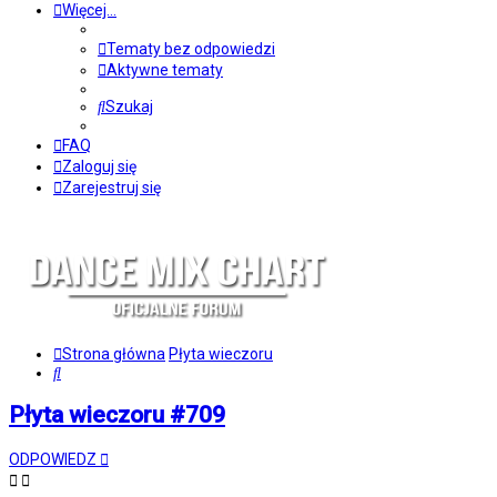
Więcej…
Tematy bez odpowiedzi
Aktywne tematy
Szukaj
FAQ
Zaloguj się
Zarejestruj się
Strona główna
Płyta wieczoru
Szukaj
Płyta wieczoru #709
ODPOWIEDZ