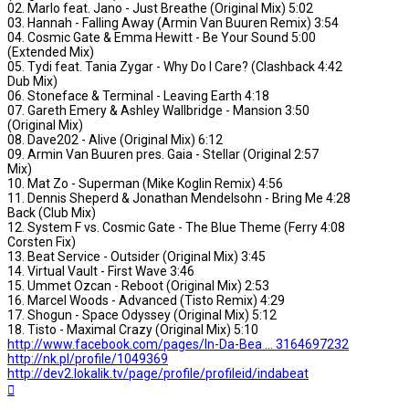
02. Marlo feat. Jano - Just Breathe (Original Mix) 5:02
03. Hannah - Falling Away (Armin Van Buuren Remix) 3:54
04. Cosmic Gate & Emma Hewitt - Be Your Sound 5:00
(Extended Mix)
05. Tydi feat. Tania Zygar - Why Do I Care? (Clashback 4:42
Dub Mix)
06. Stoneface & Terminal - Leaving Earth 4:18
07. Gareth Emery & Ashley Wallbridge - Mansion 3:50
(Original Mix)
08. Dave202 - Alive (Original Mix) 6:12
09. Armin Van Buuren pres. Gaia - Stellar (Original 2:57
Mix)
10. Mat Zo - Superman (Mike Koglin Remix) 4:56
11. Dennis Sheperd & Jonathan Mendelsohn - Bring Me 4:28
Back (Club Mix)
12. System F vs. Cosmic Gate - The Blue Theme (Ferry 4:08
Corsten Fix)
13. Beat Service - Outsider (Original Mix) 3:45
14. Virtual Vault - First Wave 3:46
15. Ummet Ozcan - Reboot (Original Mix) 2:53
16. Marcel Woods - Advanced (Tisto Remix) 4:29
17. Shogun - Space Odyssey (Original Mix) 5:12
18. Tisto - Maximal Crazy (Original Mix) 5:10
http://www.facebook.com/pages/In-Da-Bea ... 3164697232
http://nk.pl/profile/1049369
http://dev2.lokalik.tv/page/profile/profileid/indabeat
Na
górę