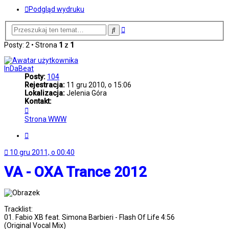
Podgląd wydruku
Wyszukiwanie
Szukaj
zaawansowane
Posty: 2 • Strona
1
z
1
InDaBeat
Posty:
104
Rejestracja:
11 gru 2010, o 15:06
Lokalizacja:
Jelenia Góra
Kontakt:
Skontaktuj
się
Strona WWW
z
InDaBeat
Cytuj
10 gru 2011, o 00:40
VA - OXA Trance 2012
Tracklist:
01. Fabio XB feat. Simona Barbieri - Flash Of Life 4:56
(Original Vocal Mix)