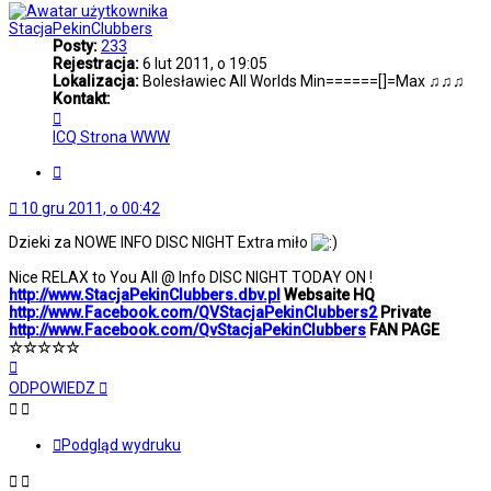
StacjaPekinClubbers
Posty:
233
Rejestracja:
6 lut 2011, o 19:05
Lokalizacja:
Bolesławiec All Worlds Min======[]=Max ♫♫♫
Kontakt:
Skontaktuj
się
ICQ
Strona WWW
z
StacjaPekinClubbers
Cytuj
10 gru 2011, o 00:42
Dzieki za NOWE INFO DISC NIGHT Extra miło
Nice RELAX to You All @ Info DISC NIGHT TODAY ON !
http://www.StacjaPekinClubbers.dbv.pl
Websaite HQ
http://www.Facebook.com/QVStacjaPekinClubbers2
Private
http://www.Facebook.com/QvStacjaPekinClubbers
FAN PAGE
☆☆☆☆☆
Na
górę
ODPOWIEDZ
Podgląd wydruku