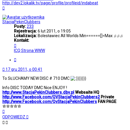
http://dev2.lokalik.tv/page/profile/profileid/indabeat
Na
górę
StacjaPekinClubbers
Posty:
233
Rejestracja:
6 lut 2011, o 19:05
Lokalizacja:
Bolesławiec All Worlds Min======[]=Max ♫♫♫
Kontakt:
Skontaktuj
się
ICQ
Strona WWW
z
StacjaPekinClubbers
Cytuj
17 gru 2011, o 00:41
To SŁUCHAMY NEW DISC # 710 DMC
))))))
Info DISC TODAY DMC Nice ENJOY !
http://www.StacjaPekinClubbers.dbv.pl
Websaite HQ
http://www.Facebook.com/QVStacjaPekinClubbers2
Private
http://www.Facebook.com/QvStacjaPekinClubbers
FAN PAGE
☆☆☆☆☆
Na
górę
ODPOWIEDZ