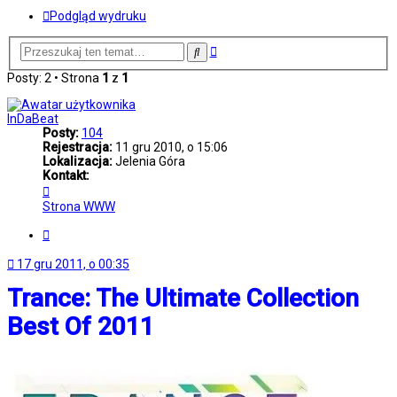
Podgląd wydruku
Wyszukiwanie
Szukaj
zaawansowane
Posty: 2 • Strona
1
z
1
InDaBeat
Posty:
104
Rejestracja:
11 gru 2010, o 15:06
Lokalizacja:
Jelenia Góra
Kontakt:
Skontaktuj
się
Strona WWW
z
InDaBeat
Cytuj
17 gru 2011, o 00:35
Trance: The Ultimate Collection
Best Of 2011