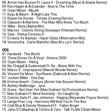
08. Armin Van Buuren Ft. Laura V - Drowning (Myon & Shane Remix)
09. Ron Hagen & Al Exander - Now Is The Time
10. Orjan Nilsen - Mjuzik
11. Kyau & Albert - A Night Like This
12. Ruben De Ronde - Timide (Craving Remix)
13. Claessen & Martens - The Man Who Knew Too Much
14. W&w - Beta (Alpha Mix)
15. Marcos - Cosmic String (Giuseppe Ottaviani Remix)
16. Gaia - Status Excessu D
17. Ernesto Vs Bastian - Hyper Globe (Alternative Mix)
18. Veracocha - Carte Blanche (Alex M.o.r.p.h. Remix)
CD2:
01. Hardwell - The World
02. Three Drives On A Vinyl - Greece 2000
03. Orjan Nilsen - Viking
04. Nic Chagall & Duderstadt Ft. Re - Alone With You
05. Marco V - Unprepared (Marcel Woods Remix)
06. Vincent De Moor - Sunflower (Dabruck & Klein Remix)
07. Jochen Miller - One Day
08. Emma Hewitt - Colours (Armin Van Buuren Remix)
09. Ashley Wallbridge - Jynx
10. Grace - Not Over Yet (Max Graham Vs Protoculture Remix)
11. Max Graham Ft. Neve Kennedy - So Caught Up
12. Cosmic Gate Ft. Jan Johnston - Raging (Alexander Popov Remix)
13. Lange Pres. Lng - Harmony Will Kick You In The Ass
14. Cold Blue & Dennis Shepperd Ft. - Fallen Angel
15. John O'Callaghan & Timmy & Tom - Talk To Me (Orjan Nilsen