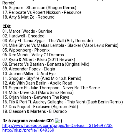
Remix)
16. Signum - Shamisan (Shogun Remix)
17. Re:locate Vs Robert Nickson - Resource
18. Arty & Mat Zo - Rebound
CD3:
01. Marcel Woods - Sunrise
02. Hardwell - Encoded
03. Arty Ft. Tania Zygar - The Wall (Arty Remode)
04. Mike Shiver Vs Matias Lehtola - Slacker (Maor Levi's Remix)
05. Wippenberg - Phoenix
06. Rex Mundi - Valley Of Dreams
07. Kyau & Albert - Kiksu (2011 Rework)
08. Ernesto Vs Bastian - Bonanza (Original Mix)
09. Alexander Popov - Elegia
10. Jochen Miller - U And Eye
11. Shogun - Skyfire (Alex M.o.r.p.h. Remix)
12. Atb With Dash Berlin - Apollo Road
13. Signum Ft. Julie Thompson - Never Be The Same
14. Mdx - Drive Out (Marc Simz Remix)
15. Orjan Nilsen - Between The Rays
16. Filo & Peri Ft. Audrey Gallaghe - This Night (Dash Berlin Remix)
17. Dns Project - Exclusive (Bigroom Edit)
18. Claessen & Martens - El Dorado
Dziś zagrana zostanie CD1
.
http://www.facebook.com/pages/In-Da-Bea ... 3164697232
http://nk.pl/profile/1049369