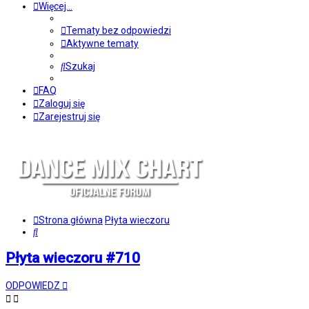
Więcej…
Tematy bez odpowiedzi
Aktywne tematy
Szukaj
FAQ
Zaloguj się
Zarejestruj się
Strona główna
Płyta wieczoru
Szukaj
Płyta wieczoru #710
ODPOWIEDZ