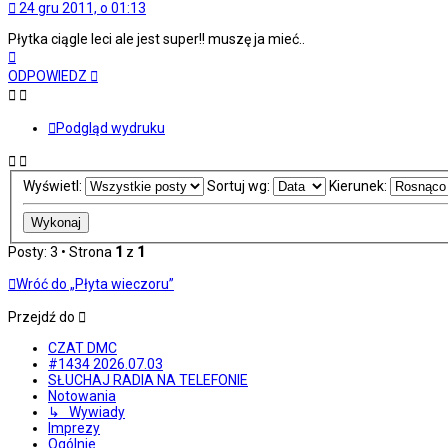
24 gru 2011, o 01:13
Płytka ciągle leci ale jest super!! muszę ja mieć..
Na
górę
ODPOWIEDZ
Podgląd wydruku
Wyświetl:
Sortuj wg:
Kierunek:
Posty: 3 • Strona
1
z
1
Wróć do „Płyta wieczoru”
Przejdź do
CZAT DMC
#1434 2026.07.03
SŁUCHAJ RADIA NA TELEFONIE
Notowania
↳ Wywiady
Imprezy
Ogólnie