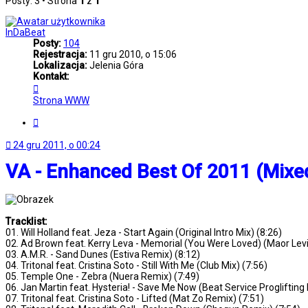
Posty: 3 • Strona
1
z
1
InDaBeat
Posty:
104
Rejestracja:
11 gru 2010, o 15:06
Lokalizacja:
Jelenia Góra
Kontakt:
Skontaktuj
się
Strona WWW
z
InDaBeat
Cytuj
24 gru 2011, o 00:24
VA - Enhanced Best Of 2011 (Mixed
Tracklist:
01. Will Holland feat. Jeza - Start Again (Original Intro Mix) (8:26)
02. Ad Brown feat. Kerry Leva - Memorial (You Were Loved) (Maor Levi 
03. A.M.R. - Sand Dunes (Estiva Remix) (8:12)
04. Tritonal feat. Cristina Soto - Still With Me (Club Mix) (7:56)
05. Temple One - Zebra (Nuera Remix) (7:49)
06. Jan Martin feat. Hysteria! - Save Me Now (Beat Service Proglifting
07. Tritonal feat. Cristina Soto - Lifted (Mat Zo Remix) (7:51)