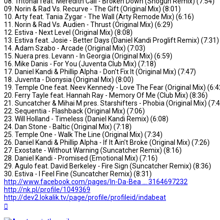
08. Tritonal feat. Meredith Call - Broken Down (Shogun Remix) (7:54)
09. Norin & Rad Vs. Recurve - The Gift (Original Mix) (8:01)
10. Arty feat. Tania Zygar - The Wall (Arty Remode Mix) (6:16)
11. Norin & Rad Vs. Audien - Thrust (Original Mix) (6:29)
12. Estiva - Next Level (Original Mix) (8:08)
13. Estiva feat. Josie - Better Days (Daniel Kandi Proglift Remix) (7:31)
14. Adam Szabo - Arcade (Original Mix) (7:03)
15. Nuera pres. Levann - In Georgia (Original Mix) (6:59)
16. Mike Danis - For You (Juventa Club Mix) (7:18)
17. Daniel Kandi & Phillip Alpha - Don't Fix It (Original Mix) (7:47)
18. Juventa - Dionysia (Original Mix) (8:00)
19. Temple One feat. Neev Kennedy - Love The Fear (Original Mix) (6:4
20. Ferry Tayle feat. Hannah Ray - Memory Of Me (Club Mix) (8:36)
21. Suncatcher & Mihai M pres. Starshifters - Phobia (Original Mix) (7:
22. Sequentia - Flashback (Original Mix) (7:06)
23. Will Holland - Timeless (Daniel Kandi Remix) (6:08)
24. Dan Stone - Baltic (Original Mix) (7:18)
25. Temple One - Walk The Line (Original Mix) (7:34)
26. Daniel Kandi & Phillip Alpha - If It Ain't Broke (Original Mix) (7:26)
27. Exostate - Without Warning (Suncatcher Remix) (8:16)
28. Daniel Kandi - Promised (Emotional Mix) (7:16)
29. Agulo feat. David Berkeley - Fire Sign (Suncatcher Remix) (8:36)
30. Estiva - I Feel Fine (Suncatcher Remix) (8:31)
http://www.facebook.com/pages/In-Da-Bea ... 3164697232
http://nk.pl/profile/1049369
http://dev2.lokalik.tv/page/profile/profileid/indabeat
Na
górę