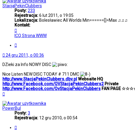
StacjaPekinClubbers
Posty:
233
Rejestracja:
6 lut 2011, o 19:05
Lokalizacja:
Bolesławiec All Worlds Min======[]=Max ♫♫♫
Kontakt:
Skontaktuj
się
ICQ
Strona WWW
z
StacjaPekinClubbers
Cytuj
24 gru 2011, o 00:36
DZieki za Info NOWY DISC
Nice Listen NEW DISC TODAY # 711 DMC
http://www.StacjaPekinClubbers.dbv.pl
Websaite HQ
http://www.Facebook.com/QVStacjaPekinClubbers2
Private
http://www.Facebook.com/QvStacjaPekinClubbers
FAN PAGE ☆☆
Na
górę
PowerBul
Posty:
3
Rejestracja:
12 gru 2010, o 00:54
Cytuj