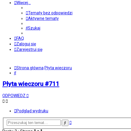
Więcej…
Tematy bez odpowiedzi
Aktywne tematy
Szukaj
FAQ
Zaloguj się
Zarejestruj się
Strona główna
Płyta wieczoru
Szukaj
Płyta wieczoru #711
ODPOWIEDZ
Podgląd wydruku
Wyszukiwanie
Szukaj
zaawansowane