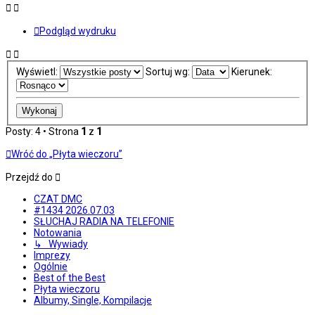
Podgląd wydruku
Wyświetl:
Sortuj wg:
Kierunek:
Posty: 4 • Strona
1
z
1
Wróć do „Płyta wieczoru”
Przejdź do
CZAT DMC
#1434 2026.07.03
SŁUCHAJ RADIA NA TELEFONIE
Notowania
↳ Wywiady
Imprezy
Ogólnie
Best of the Best
Płyta wieczoru
Albumy, Single, Kompilacje