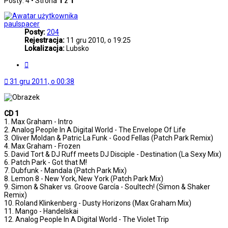
Posty: 4 • Strona
1
z
1
paulspacer
Posty:
204
Rejestracja:
11 gru 2010, o 19:25
Lokalizacja:
Lubsko
Cytuj
31 gru 2011, o 00:38
CD 1
1. Max Graham - Intro
2. Analog People In A Digital World - The Envelope Of Life
3. Oliver Moldan & Patric La Funk - Good Fellas (Patch Park Remix)
4. Max Graham - Frozen
5. David Tort & DJ Ruff meets DJ Disciple - Destination (La Sexy Mix)
6. Patch Park - Got that M!
7. Dubfunk - Mandala (Patch Park Mix)
8. Lemon 8 - New York, New York (Patch Park Mix)
9. Simon & Shaker vs. Groove García - Soultech! (Simon & Shaker
Remix)
10. Roland Klinkenberg - Dusty Horizons (Max Graham Mix)
11. Mango - Handelskai
12. Analog People In A Digital World - The Violet Trip