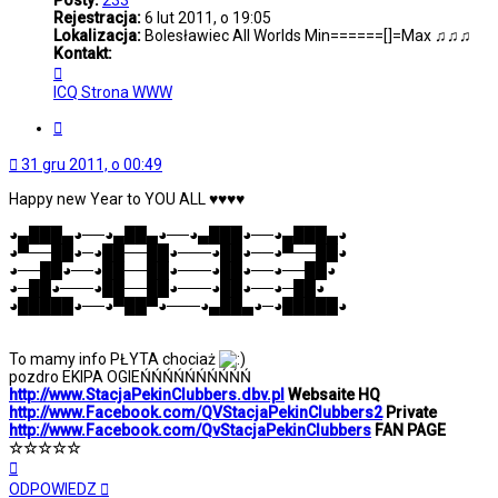
Posty:
233
Rejestracja:
6 lut 2011, o 19:05
Lokalizacja:
Bolesławiec All Worlds Min======[]=Max ♫♫♫
Kontakt:
Skontaktuj
się
ICQ
Strona WWW
z
StacjaPekinClubbers
Cytuj
31 gru 2011, o 00:49
Happy new Year to YOU ALL ♥♥♥♥
◕▄███▄◕──◕▄██▄◕──◕▄███◕──◕▄███▄◕
◕▀──██◕─◕██──██◕───◕██◕──◕▀──██◕
◕──██◕──◕██──██◕───◕██◕──◕──██◕
◕─██◕───◕██──██◕───◕██◕──◕─██◕
◕█████◕──◕▀██▀◕───◕▄██▄◕─◕█████◕
To mamy info PŁYTA chociaż
pozdro EKIPA OGIEŃŃŃŃŃŃŃŃŃŃ
http://www.StacjaPekinClubbers.dbv.pl
Websaite HQ
http://www.Facebook.com/QVStacjaPekinClubbers2
Private
http://www.Facebook.com/QvStacjaPekinClubbers
FAN PAGE
☆☆☆☆☆
Na
górę
ODPOWIEDZ