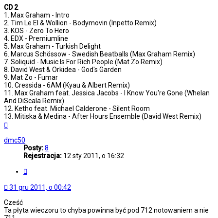
CD 2
1. Max Graham - Intro
2. Tim Le El & Wollion - Bodymovin (Inpetto Remix)
3. KOS - Zero To Hero
4. EDX - Premiumline
5. Max Graham - Turkish Delight
6. Marcus Schössow - Swedish Beatballs (Max Graham Remix)
7. Soliquid - Music Is For Rich People (Mat Zo Remix)
8. David West & Orkidea - God's Garden
9. Mat Zo - Fumar
10. Cressida - 6AM (Kyau & Albert Remix)
11. Max Graham feat. Jessica Jacobs - I Know You're Gone (Whelan
And DiScala Remix)
12. Ketho feat. Michael Calderone - Silent Room
13. Mitiska & Medina - After Hours Ensemble (David West Remix)
Na
górę
dmc50
Posty:
8
Rejestracja:
12 sty 2011, o 16:32
Cytuj
31 gru 2011, o 00:42
Cześć
Ta płyta wieczoru to chyba powinna być pod 712 notowaniem a nie