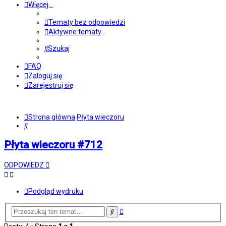
Więcej…
Tematy bez odpowiedzi
Aktywne tematy
Szukaj
FAQ
Zaloguj się
Zarejestruj się
Strona główna
Płyta wieczoru
Szukaj
Płyta wieczoru #712
ODPOWIEDZ
Podgląd wydruku
Wyszukiwanie
Szukaj
zaawansowane