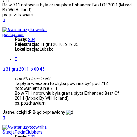
711.
Bo w 711 notowniu była grana płyta Enhanced Best Of 2011 (Mixed
By Will Holland).
ps. pozdrawiam
Na
górę
paulspacer
Posty:
204
Rejestracja:
11 gru 2010, o 19:25
Lokalizacja:
Lubsko
Cytuj
31 gru 2011, o 00:45
dmc50 pisze:
Cześć
Ta płyta wieczoru to chyba powinna być pod 712
notowaniem a nie 711.
Bo w 711 notowniu była grana płyta Enhanced Best Of
2011 (Mixed By Will Holland).
ps. pozdrawiam
Jasne, dzięki ;P Błąd poprawiony
Na
górę
StacjaPekinClubbers