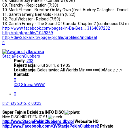
08. Michael Jay Parker - Canberra (8:26)
09. Triarchy - Replication (7:30)
10. Mark Eteson - Breathe On My Own (feat. Audrey Gallagher - Daniel 
11. Gareth Emery, Ben Gold - Flash (6:22)
12. Paul Webster - Reload (7:59)
13. Gareth Emery - The Sound Of Garuda: Chapter 2 (continuous DJ mi
http://www.facebook.com/pages/In-Da-Bea ... 3164697232
http://nk.pl/profile/1049369
http://dev2.lokalik.tv/page/profile/profileid/indabeat
Na
górę
StacjaPekinClubbers
Posty:
233
Rejestracja:
6 lut 2011, o 19:05
Lokalizacja:
Bolesławiec All Worlds Min======[]=Max ♫♫♫
Kontakt:
Skontaktuj
się
ICQ
Strona WWW
z
StacjaPekinClubbers
Cytuj
21 sty 2012, o 00:23
Super Fajnie Dzieki za INFO DISC
Nice DISC NIGHT ENJOY !
http://www.StacjaPekinClubbers.dbv.pl
Websaite HQ
http://www.Facebook.com/QVStacjaPekinClubbers2
Private