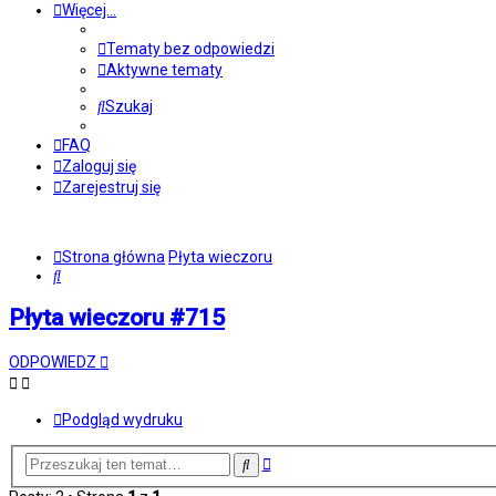
Więcej…
Tematy bez odpowiedzi
Aktywne tematy
Szukaj
FAQ
Zaloguj się
Zarejestruj się
Strona główna
Płyta wieczoru
Szukaj
Płyta wieczoru #715
ODPOWIEDZ
Podgląd wydruku
Wyszukiwanie
Szukaj
zaawansowane