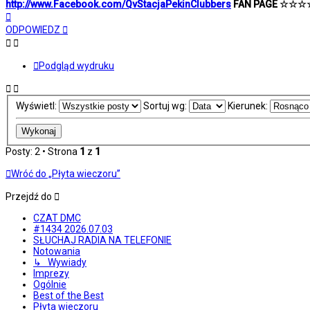
http://www.Facebook.com/QvStacjaPekinClubbers
FAN PAGE ☆☆
Na
górę
ODPOWIEDZ
Podgląd wydruku
Wyświetl:
Sortuj wg:
Kierunek:
Posty: 2 • Strona
1
z
1
Wróć do „Płyta wieczoru”
Przejdź do
CZAT DMC
#1434 2026.07.03
SŁUCHAJ RADIA NA TELEFONIE
Notowania
↳ Wywiady
Imprezy
Ogólnie
Best of the Best
Płyta wieczoru