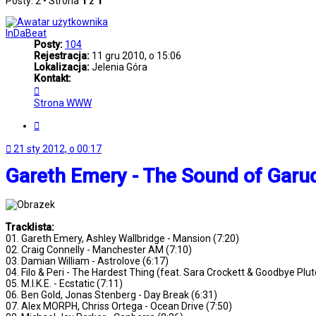
Posty: 2 • Strona
1
z
1
InDaBeat
Posty:
104
Rejestracja:
11 gru 2010, o 15:06
Lokalizacja:
Jelenia Góra
Kontakt:
Skontaktuj
się
Strona WWW
z
InDaBeat
Cytuj
21 sty 2012, o 00:17
Gareth Emery - The Sound of Garud
Tracklista:
01. Gareth Emery, Ashley Wallbridge - Mansion (7:20)
02. Craig Connelly - Manchester AM (7:10)
03. Damian William - Astrolove (6:17)
04. Filo & Peri - The Hardest Thing (feat. Sara Crockett & Goodbye Plut
05. M.I.K.E. - Ecstatic (7:11)
06. Ben Gold, Jonas Stenberg - Day Break (6:31)
07. Alex MORPH, Chriss Ortega - Ocean Drive (7:50)