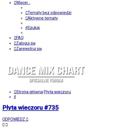
Więcej…
Tematy bez odpowiedzi
Aktywne tematy
Szukaj
FAQ
Zaloguj się
Zarejestruj się
Strona główna
Płyta wieczoru
Szukaj
Płyta wieczoru #735
ODPOWIEDZ