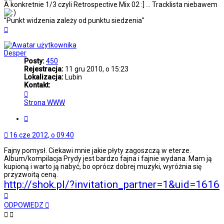
A konkretnie 1/3 czyli Retrospective Mix 02 :] ... Tracklista niebawem
''Punkt widzenia zależy od punktu siedzenia''
Na
górę
Desper
Posty:
450
Rejestracja:
11 gru 2010, o 15:23
Lokalizacja:
Lubin
Kontakt:
Skontaktuj
się
Strona WWW
z
Desper
Cytuj
16 cze 2012, o 09:40
Fajny pomysł. Ciekawi mnie jakie płyty zagoszczą w eterze.
Album/kompilacja Prydy jest bardzo fajna i fajnie wydana. Mam ją
kupioną i warto ją nabyć, bo oprócz dobrej muzyki, wyróżnia się
przyzwoitą ceną.
http://shok.pl/?invitation_partner=1&uid=1616
Na
górę
ODPOWIEDZ