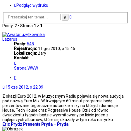
Podgląd wydruku
Wyszukiwanie
Szukaj
zaawansowane
Posty: 2 • Strona
1
z
1
Lazarus
Posty:
548
Rejestracja:
11 gru 2010, o 15:45
Lokalizacja:
Żary
Kontakt:
Skontaktuj
się
Strona WWW
z
Lazarus
Cytuj
15 cze 2012, o 22:39
Z okazji Euro 2012. w Muzycznym Radiu pojawia się nowa audycja
pod nazwą Euro Mix. W trwającym 60 minut programie będą
prezentowane tegoroczne autorskie mixy na których dominuje
House, Tech House oraz Pogressive House. Dziś od równo
dwudziestu tygodni będzie wyemitowany po liście jeden z
najlepszych albumów, które się ukazały w tym roku na rynku.
Eric Prydz Presents Pryda ‎– Pryda